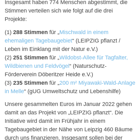
Insgesamt haben 774 Menschen abgestimmt, die
Stimmen verteilen sich wie folgt auf die drei
Projekte:
(1)
288 Stimmen
für „
Mischwald in einem
ehemaligen Tagebaugebiet
“ (LEIPZIG pflanzt /
Leben im Einklang mit der Natur e.V.)
(2)
251 Stimmen
für „
Wildobst-Allee für Tagfalter,
Wildbienen und Feldvögel
“ (Naturschutz-
Förderverein Döberitzer Heide e.V.)
(3)
235 Stimmen
für „
200 m² Miyawaki-Wald-Anlage
in Melle
“ (gUG Umweltschutz und Lebenshilfe)
Unsere gesammelten Euros im Januar 2022 gehen
damit an das Projekt von „LEIPZIG pflanzt“. Die
Initiative wird damit im Frühjahr in einem
Tagebaugebiet in der Nähe von Leipzig 460 Bäume
durch uns finanzieren. Insgesamt sollen bei der