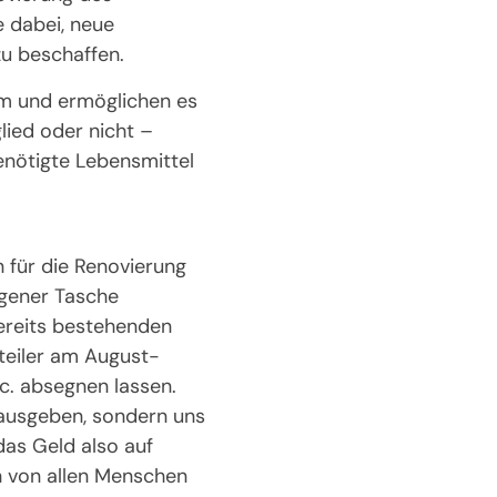
e dabei, neue
zu beschaffen.
m und ermöglichen es
ied oder nicht –
enötigte Lebensmittel
n für die Renovierung
igener Tasche
bereits bestehenden
rteiler am August-
c. absegnen lassen.
g ausgeben, sondern uns
das Geld also auf
ch von allen Menschen