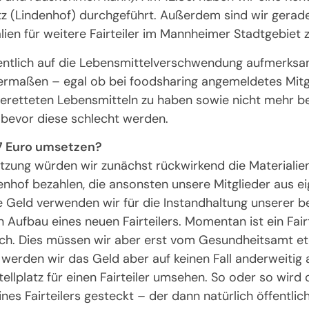
atz (Lindenhof) durchgeführt. Außerdem sind wir gerad
ien für weitere Fairteiler im Mannheimer Stadtgebiet 
entlich auf die Lebensmittelverschwendung aufmerksa
ermaßen – egal ob bei foodsharing angemeldetes Mitgl
geretteten Lebensmitteln zu haben sowie nicht mehr b
bevor diese schlecht werden.
7 Euro umsetzen?
ützung würden wir zunächst rückwirkend die Materialie
denhof bezahlen, die ansonsten unsere Mitglieder aus e
he Geld verwenden wir für die Instandhaltung unserer 
den Aufbau eines neuen Fairteilers. Momentan ist ein Fai
h. Dies müssen wir aber erst vom Gesundheitsamt et
t, werden wir das Geld aber auf keinen Fall anderweiti
llplatz für einen Fairteiler umsehen. So oder so wird 
eines Fairteilers gesteckt – der dann natürlich öffentli