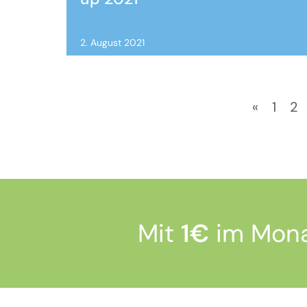
2. August 2021
«
1
2
Mit
1€
im Monat