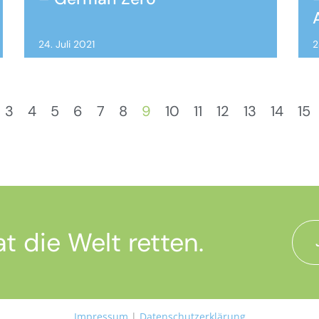
24. Juli 2021
2
3
4
5
6
7
8
9
10
11
12
13
14
15
 die Welt retten.
Impressum
|
Datenschutzerklärung