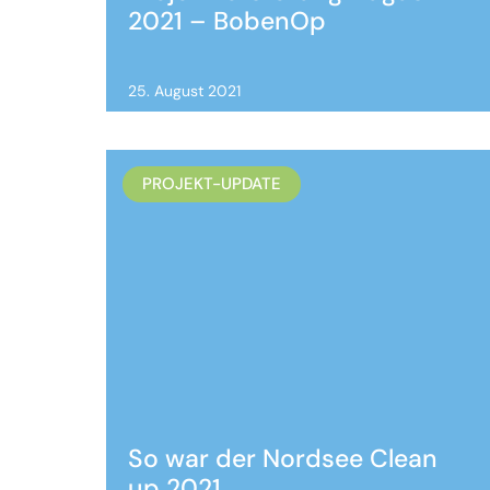
2021 – BobenOp
25. August 2021
PROJEKT-UPDATE
So war der Nordsee Clean
up 2021